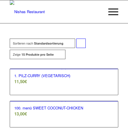
Sortieren nach
Klicke,
Standardsortierung
um
Zeige
15 Produkte pro Seite
die
Produkte
1. PILZ-CURRY (VEGETARISCH)
in
11,50
€
aufsteigender
Reihenfolge
zu
100. menü SWEET COCONUT-CHICKEN
13,00
€
sortieren